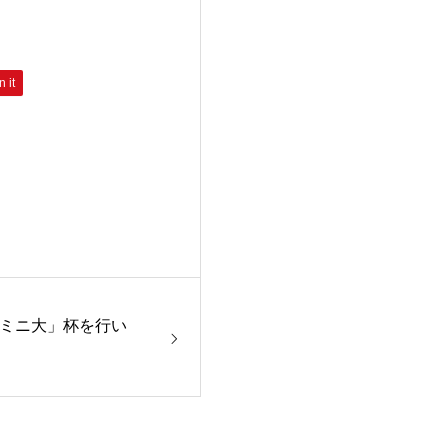
n it
笠原ミニ大」杯を行い