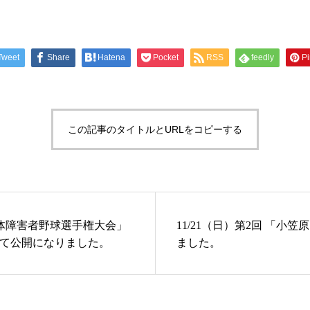
Tweet
Share
Hatena
Pocket
RSS
feedly
Pi
この記事のタイトルとURLをコピーする
身体障害者野球選手権大会」
11/21（日）第2回 「小
eにて公開になりました。
ました。