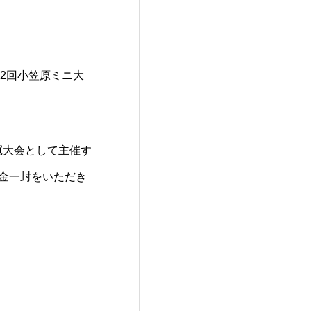
第2回小笠原ミニ大
冠大会として主催す
金一封をいただき