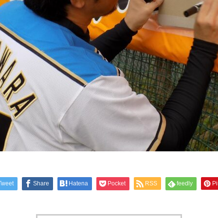
Tweet
Share
Hatena
Pocket
RSS
feedly
Pi