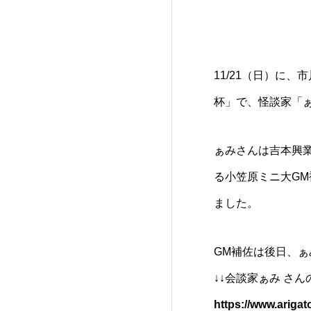
11/21（日）に
杯」で、怪談家「
ぁみさんは吉本興
る小笠原ミニ大G
ました。
GM補佐は後日、
↓↓会談家ぁみ さ
https://www.arigat