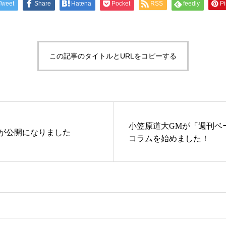
Tweet
Share
Hatena
Pocket
RSS
feedly
Pi
この記事のタイトルとURLをコピーする
小笠原道大GMが「週刊ベ
が公開になりました
コラムを始めました！