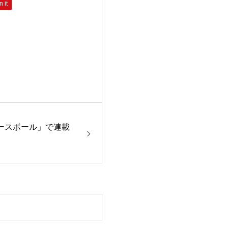
n it
ースボール」で連載