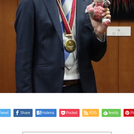
Tweet
Share
Hatena
Pocket
RSS
feedly
Pi