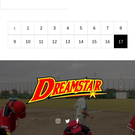
1
2
3
4
5
6
7
8
9
10
11
12
13
14
15
16
17