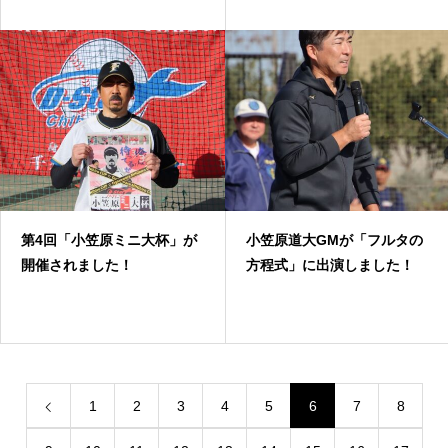
第4回「小笠原ミニ大杯」が
小笠原道大GMが「フルタの
開催されました！
方程式」に出演しました！
1
2
3
4
5
6
7
8