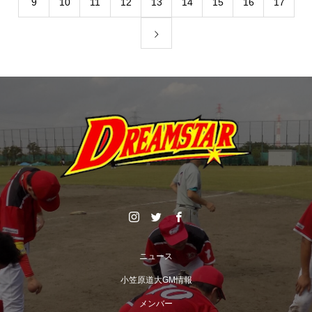
9
10
11
12
13
14
15
16
17
ニュース
小笠原道大GM情報
メンバー